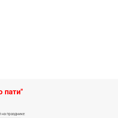
о пати"
й на празднике: