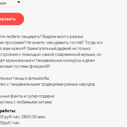
ировать
ети любите танцевать? Видели много разных
х программ? Не знаете, чем удивить гостей? Тогда это
то вам нужно!!! Зажигательный диджей не только
астроение с помощью самой современной музыки, но
дет музыкальные и танцевальные конкурсы и даже
 всеми гостями флешмоб!!!
ельные танцы и флешмобы
во с танцевальными традициями разных народов
ьные фанты и супер-подарки
котека с любимыми хитами
работы:
00 руб/час; 2800/30 мин;
00руб /час