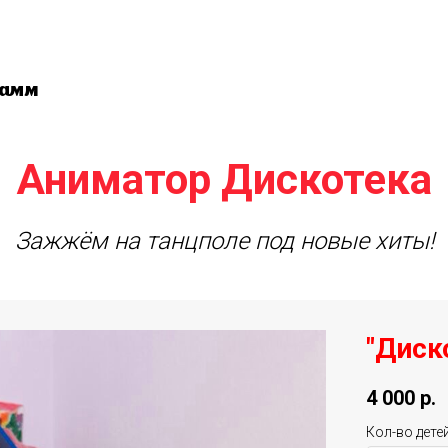
рамм
Аниматор Дискотека
Зажжём на танцполе под новые хиты!
"Диск
4 000
р.
Кол-во дете