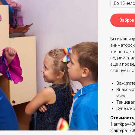
Заброн
Вы и ваши д
аниматорски
точно то, ч
поднимет н
еще и прове
станцует со
Зажигат
Знакомст
мира
Танцевал
Супердис
Стоимость 
1 актёра=40
2 актёра=70